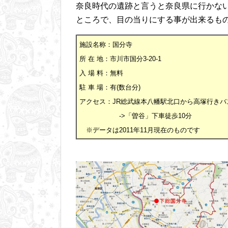
奈良時代の遺跡と言うと奈良県に行かな
ところで、目の当りにする事が出来るも
施設名称：国分寺
所 在 地：市川市国分3-20-1
入 場 料：無料
駐 車 場：有(数台分)
アクセス：JR総武線本八幡駅北口から高塚行きバ
->「曽谷」下車徒歩10分
※データは2011年11月現在のものです