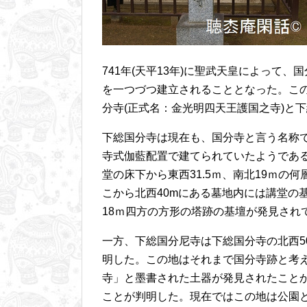
741年(天平13年)に聖武天皇によって
を一つづつ建立されることとなった。こ
分寺(正式名：金光明四天王護国之寺)と下
下総国分寺は現在も、国分寺と言う名称
寺式伽藍配置で建てられていたようである
堂の床下から東西31.5ｍ、南北19ｍ
こから北西40mにある墓地内には講堂の
18ｍ四方の方形の塔跡の基壇が発見され
一方、下総国分尼寺は下総国分寺の北西5
明した。この地はそれまで国分寺跡と考
寺」と墨書された土器が発見されたこと
ことが判明した。現在ではこの地は公園