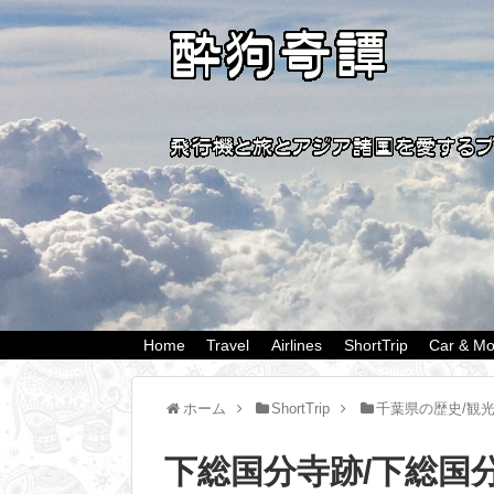
Home
Travel
Airlines
ShortTrip
Car & Mo
ホーム
ShortTrip
千葉県の歴史/観
下総国分寺跡/下総国分