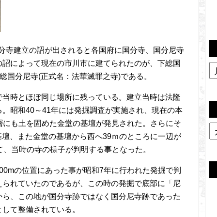
、国分寺建立の詔が出されると各国府に国分寺、国分尼寺
の詔によって現在の市川市に建てられたのが、下総国
総国分尼寺(正式名：法華滅罪之寺)である。
で当時とほぼ同じ場所に残っている。建立当時は法隆
。昭和40～41年には発掘調査が実施され、現在の本
の何層にも土を固めた金堂の基壇が発見された。さらにそ
基壇、また金堂の基壇から西へ39ｍのところに一辺が
て、当時の寺の様子が判明する事となった。
00mの位置にあった事が昭和7年に行われた発掘で判
えられていたのであるが、この時の発掘で底部に「尼
から、この地が国分寺跡ではなく国分尼寺跡であった
として整備されている。