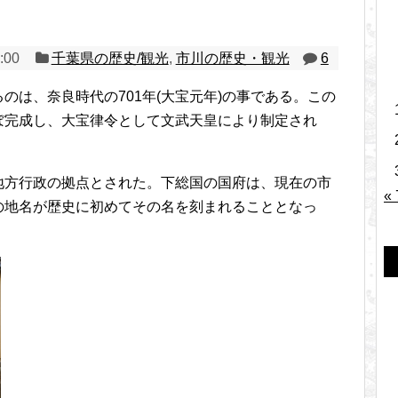
:00
千葉県の歴史/観光
,
市川の歴史・観光
6
のは、奈良時代の701年(大宝元年)の事である。この
ぼ完成し、大宝律令として文武天皇により制定され
地方行政の拠点とされた。下総国の国府は、現在の市
«
の地名が歴史に初めてその名を刻まれることとなっ