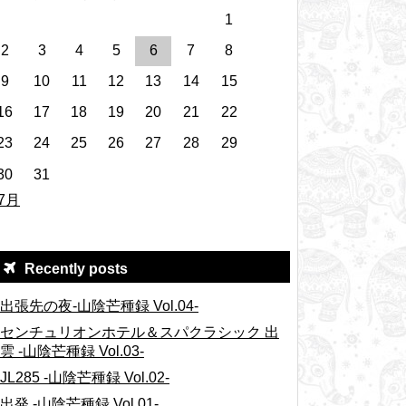
1
2
3
4
5
6
7
8
9
10
11
12
13
14
15
16
17
18
19
20
21
22
23
24
25
26
27
28
29
30
31
 7月
Recently posts
出張先の夜-山陰芒種録 Vol.04-
センチュリオンホテル＆スパクラシック 出
雲 -山陰芒種録 Vol.03-
JL285 -山陰芒種録 Vol.02-
出発 -山陰芒種録 Vol.01-