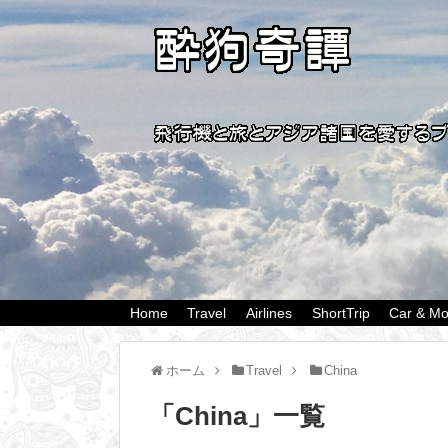
Home
Travel
Airlines
ShortTrip
Car & Mo
ホーム
Travel
China
「
China
」
一覧