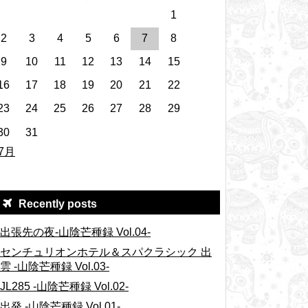
1
2
3
4
5
6
7
8
9
10
11
12
13
14
15
16
17
18
19
20
21
22
23
24
25
26
27
28
29
30
31
 7月
Recently posts
出張先の夜-山陰芒種録 Vol.04-
センチュリオンホテル＆スパクラシック 出
雲 -山陰芒種録 Vol.03-
JL285 -山陰芒種録 Vol.02-
出発 -山陰芒種録 Vol.01-