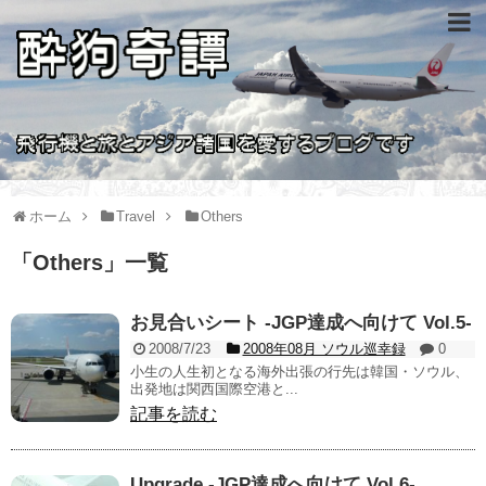
ホーム
Travel
Others
「
Others
」
一覧
お見合いシート -JGP達成へ向けて Vol.5-
2008/7/23
2008年08月 ソウル巡幸録
0
小生の人生初となる海外出張の行先は韓国・ソウル、
出発地は関西国際空港と...
記事を読む
Upgrade -JGP達成へ向けて Vol.6-