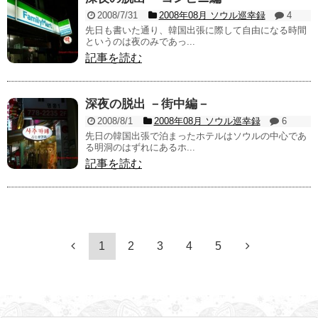
2008/7/31
2008年08月 ソウル巡幸録
4
先日も書いた通り、韓国出張に際して自由になる時間
というのは夜のみであっ...
記事を読む
深夜の脱出 －街中編－
2008/8/1
2008年08月 ソウル巡幸録
6
先日の韓国出張で泊まったホテルはソウルの中心であ
る明洞のはずれにあるホ...
記事を読む
1
2
3
4
5