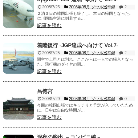
2008/7/25
2008年08月 ソウル巡幸録
2
２泊３日の韓国出張も終了し、本日の帰国となった。
仁川国際空港に到着する...
記事を読む
着陸復行 -JGP達成へ向けて Vol.7-
2008/7/25
2008年08月 ソウル巡幸録
2
関空で上司とは別れ、ここからは一人での帰京となっ
た。飛行機のダイヤの関...
記事を読む
昌徳宮
2008/7/29
2008年08月 ソウル巡幸録
0
今回の韓国出張ではキッチリと予定が入っていたため
に、日中は自由な時間が...
記事を読む
深夜の脱出 －コンビニ編－