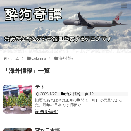
ホーム
Columns
海外情報
「
海外情報
」
一覧
テト
2009/1/27
海外情報
12
旧暦であれば今は正月の期間で、昨日が元旦であっ
た。近年の日本では旧暦で...
記事を読む
変な日本語