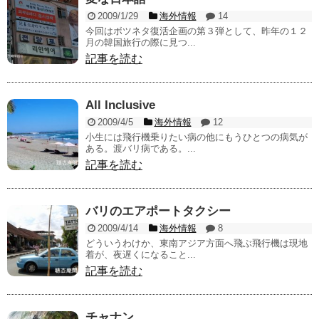
2009/1/29
海外情報
14
今回はボツネタ復活企画の第３弾として、昨年の１２
月の韓国旅行の際に見つ...
記事を読む
All Inclusive
2009/4/5
海外情報
12
小生には飛行機乗りたい病の他にもうひとつの病気が
ある。渡バリ病である。...
記事を読む
バリのエアポートタクシー
2009/4/14
海外情報
8
どういうわけか、東南アジア方面へ飛ぶ飛行機は現地
着が、夜遅くになること...
記事を読む
チャナン