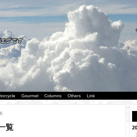
torcycle
Gourmet
Columns
Others
Link
画
一覧
2