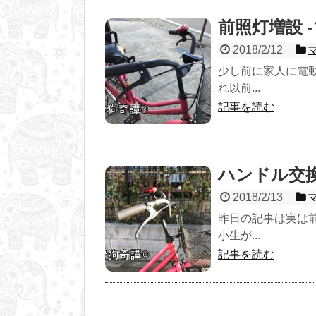
前照灯増設 -
2018/2/12
少し前に家人に電
れ以前...
記事を読む
ハンドル交換
2018/2/13
昨日の記事は実は
小生が...
記事を読む