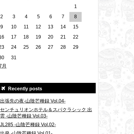
1
2
3
4
5
6
7
8
9
10
11
12
13
14
15
16
17
18
19
20
21
22
23
24
25
26
27
28
29
30
31
 7月
Recently posts
出張先の夜-山陰芒種録 Vol.04-
センチュリオンホテル＆スパクラシック 出
雲 -山陰芒種録 Vol.03-
JL285 -山陰芒種録 Vol.02-
出発 -山陰芒種録 Vol.01-