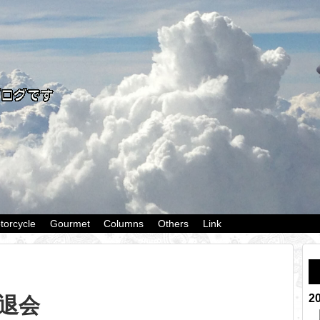
torcycle
Gourmet
Columns
Others
Link
2
ド退会