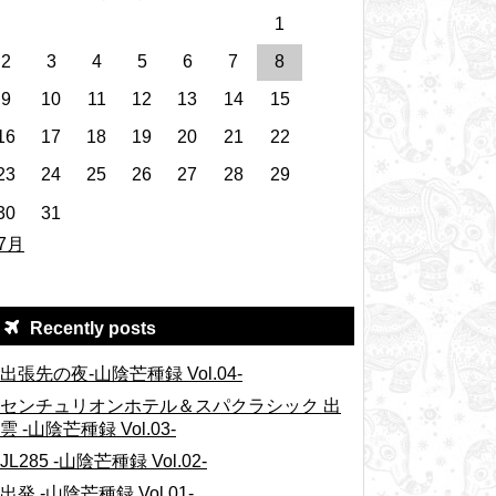
1
2
3
4
5
6
7
8
9
10
11
12
13
14
15
16
17
18
19
20
21
22
23
24
25
26
27
28
29
30
31
 7月
Recently posts
出張先の夜-山陰芒種録 Vol.04-
センチュリオンホテル＆スパクラシック 出
雲 -山陰芒種録 Vol.03-
JL285 -山陰芒種録 Vol.02-
出発 -山陰芒種録 Vol.01-