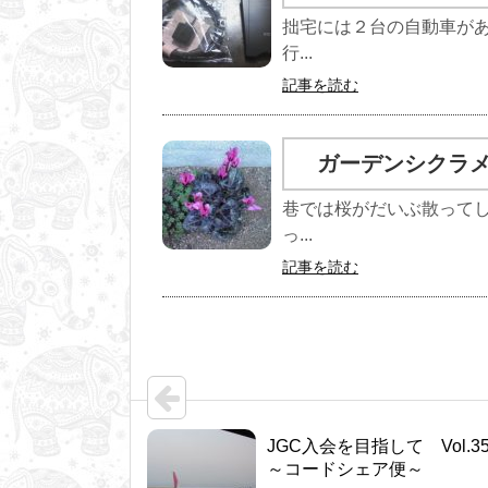
拙宅には２台の自動車が
行...
記事を読む
ガーデンシクラ
巷では桜がだいぶ散って
っ...
記事を読む
JGC入会を目指して Vol.
～コードシェア便～