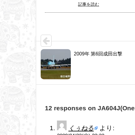
記事を読む
2009年 第6回成田出撃
12 responses on JA604J(On
くぅねる
より: