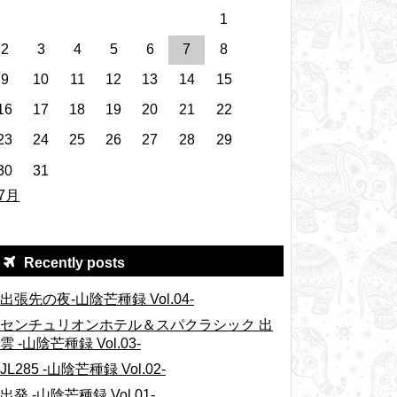
1
2
3
4
5
6
7
8
9
10
11
12
13
14
15
16
17
18
19
20
21
22
23
24
25
26
27
28
29
30
31
 7月
Recently posts
出張先の夜-山陰芒種録 Vol.04-
センチュリオンホテル＆スパクラシック 出
雲 -山陰芒種録 Vol.03-
JL285 -山陰芒種録 Vol.02-
出発 -山陰芒種録 Vol.01-