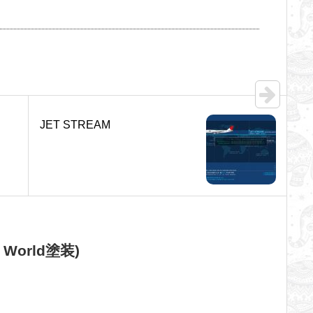
JET STREAM
e World塗装)