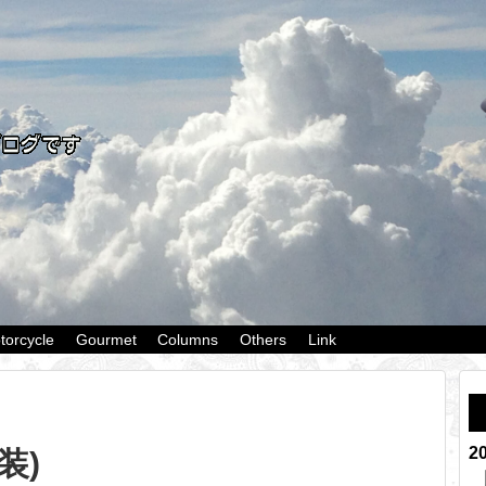
torcycle
Gourmet
Columns
Others
Link
2
塗装)