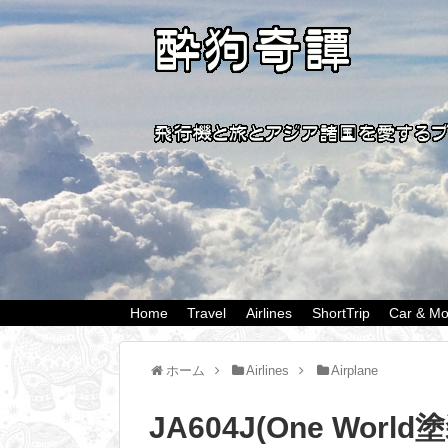
Home
Travel
Airlines
ShortTrip
Car & Mo
ホーム
Airlines
Airplane
JA604J(One World