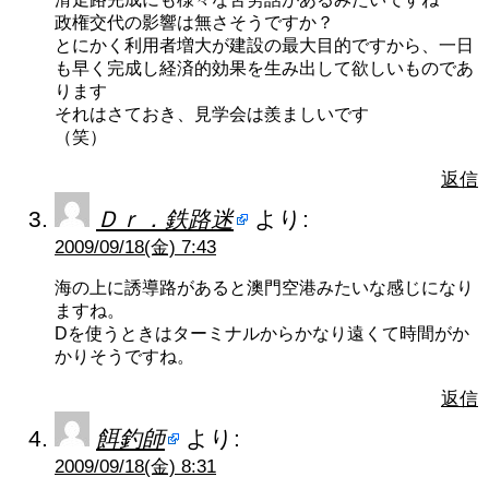
政権交代の影響は無さそうですか？
とにかく利用者増大が建設の最大目的ですから、一日
も早く完成し経済的効果を生み出して欲しいものであ
ります
それはさておき、見学会は羨ましいです
（笑）
返信
Ｄｒ．鉄路迷
より:
2009/09/18(金) 7:43
海の上に誘導路があると澳門空港みたいな感じになり
ますね。
Dを使うときはターミナルからかなり遠くて時間がか
かりそうですね。
返信
餌釣師
より:
2009/09/18(金) 8:31