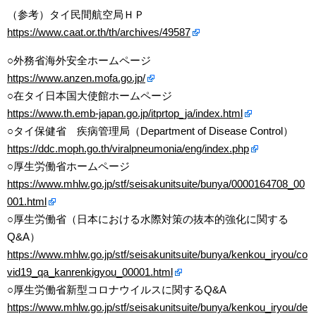
（参考）タイ民間航空局ＨＰ
https://www.caat.or.th/th/archives/49587
○外務省海外安全ホームページ
https://www.anzen.mofa.go.jp/
○在タイ日本国大使館ホームページ
https://www.th.emb-japan.go.jp/itprtop_ja/index.html
○タイ保健省 疾病管理局（Department of Disease Control）
https://ddc.moph.go.th/viralpneumonia/eng/index.php
○厚生労働省ホームページ
https://www.mhlw.go.jp/stf/seisakunitsuite/bunya/0000164708_00
001.html
○厚生労働省（日本における水際対策の抜本的強化に関する
Q&A）
https://www.mhlw.go.jp/stf/seisakunitsuite/bunya/kenkou_iryou/co
vid19_qa_kanrenkigyou_00001.html
○厚生労働省新型コロナウイルスに関するQ&A
https://www.mhlw.go.jp/stf/seisakunitsuite/bunya/kenkou_iryou/de