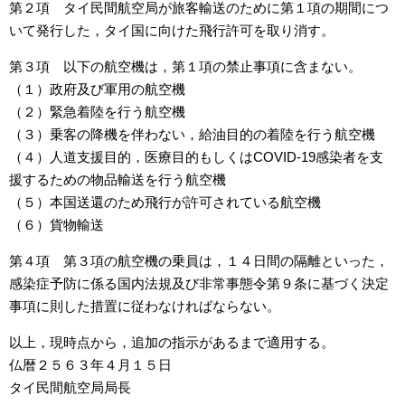
第２項 タイ民間航空局が旅客輸送のために第１項の期間につ
いて発行した，タイ国に向けた飛行許可を取り消す。
第３項 以下の航空機は，第１項の禁止事項に含まない。
（１）政府及び軍用の航空機
（２）緊急着陸を行う航空機
（３）乗客の降機を伴わない，給油目的の着陸を行う航空機
（４）人道支援目的，医療目的もしくはCOVID-19感染者を支
援するための物品輸送を行う航空機
（５）本国送還のため飛行が許可されている航空機
（６）貨物輸送
第４項 第３項の航空機の乗員は，１４日間の隔離といった，
感染症予防に係る国内法規及び非常事態令第９条に基づく決定
事項に則した措置に従わなければならない。
以上，現時点から，追加の指示があるまで適用する。
仏暦２５６３年４月１５日
タイ民間航空局局長