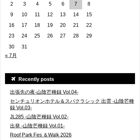
2
3
4
5
6
7
8
9
10
11
12
13
14
15
16
17
18
19
20
21
22
23
24
25
26
27
28
29
30
31
« 7月
Recently posts
出張先の夜-山陰芒種録 Vol.04-
センチュリオンホテル＆スパクラシック 出雲 -山陰芒種
録 Vol.03-
JL285 -山陰芒種録 Vol.02-
出発 -山陰芒種録 Vol.01-
Roof Park Fes ＆Walk 2026