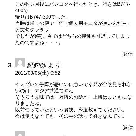
この数ヵ月後にバンコクへ行ったとき、行きはB747-
400で
帰りはB747-300でした。
当時は帰りの便で「何で個人用モニタが無いんだ～」
と文句タラタラ
でしたが(笑)、今ではどちらの機種も引退してしまっ
たのですよね・・・。
返信
餌釣師
より:
2011/03/05(土) 0:52
イミグレの手際が悪いのに急いでる節が全然見られな
いのは、アジア共通ですね。
そう云う意味では、万博のお陰か、上海はまともにな
りましたね。
以前使っていたという裏技、今度教えてください。
今は使えなくても、その手の話って好きなんです。
返信