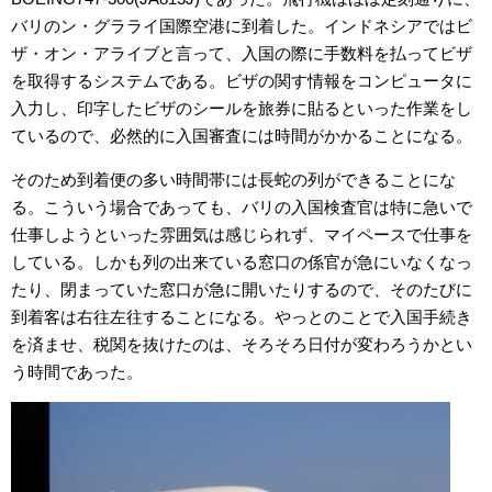
バリのン・グラライ国際空港に到着した。インドネシアではビ
ザ・オン・アライブと言って、入国の際に手数料を払ってビザ
を取得するシステムである。ビザの関す情報をコンピュータに
入力し、印字したビザのシールを旅券に貼るといった作業をし
ているので、必然的に入国審査には時間がかかることになる。
そのため到着便の多い時間帯には長蛇の列ができることにな
る。こういう場合であっても、バリの入国検査官は特に急いで
仕事しようといった雰囲気は感じられず、マイペースで仕事を
している。しかも列の出来ている窓口の係官が急にいなくなっ
たり、閉まっていた窓口が急に開いたりするので、そのたびに
到着客は右往左往することになる。やっとのことで入国手続き
を済ませ、税関を抜けたのは、そろそろ日付が変わろうかとい
う時間であった。