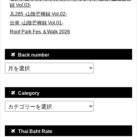
録 Vol.03-
JL285 -山陰芒種録 Vol.02-
出発 -山陰芒種録 Vol.01-
Roof Park Fes ＆Walk 2026
Back number
Category
Thai Baht Rate