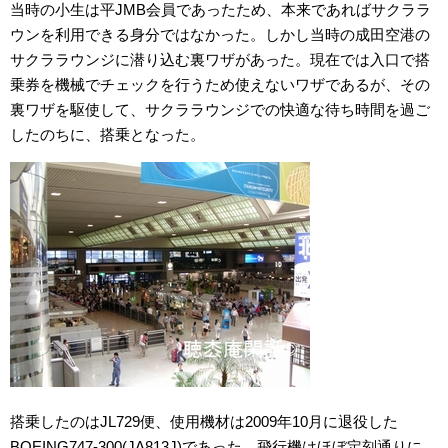
当時の小生は平JMB会員であったため、本来であればサクララ
ウンを利用できる身分ではなかった。しかし当時の成田空港の
サクララウンジに潜り込む裏ワザがあった。現在では入口で搭
乗券を機械でチェックを行うため使えないワザであるが、その
裏ワザを駆使して、サクララウンジでの快適な待ち時間を過ご
したのちに、搭乗となった。
搭乗したのはJL729便、使用機材は2009年10月に退役した
BOEING747-300(JA813J)であった。飛行機はほぼ定刻通りに、