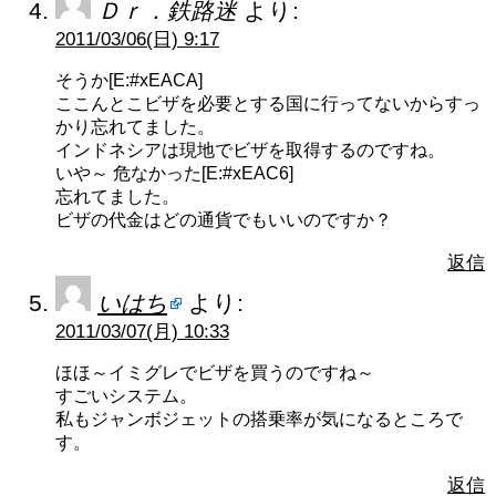
Ｄｒ．鉄路迷
より:
2011/03/06(日) 9:17
そうか[E:#xEACA]
ここんとこビザを必要とする国に行ってないからすっ
かり忘れてました。
インドネシアは現地でビザを取得するのですね。
いや～ 危なかった[E:#xEAC6]
忘れてました。
ビザの代金はどの通貨でもいいのですか？
返信
いはち
より:
2011/03/07(月) 10:33
ほほ～イミグレでビザを買うのですね～
すごいシステム。
私もジャンボジェットの搭乗率が気になるところで
す。
返信