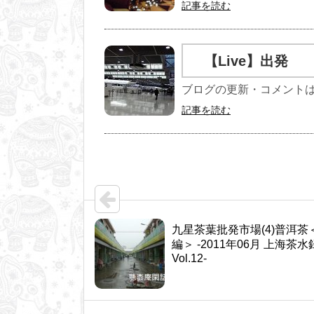
記事を読む
【Live】出発
ブログの更新・コメント
記事を読む
九星茶葉批発市場(4)普洱茶
編＞ -2011年06月 上海茶水
Vol.12-