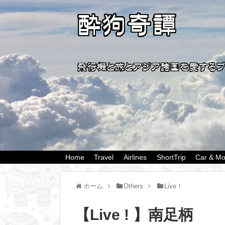
Home
Travel
Airlines
ShortTrip
Car & Mo
ホーム
Others
Live！
【Live ! 】南足柄