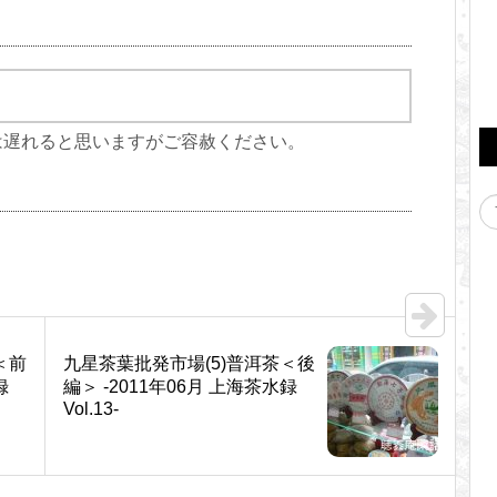
は遅れると思いますがご容赦ください。
＜前
九星茶葉批発市場(5)普洱茶＜後
録
編＞ -2011年06月 上海茶水録
Vol.13-