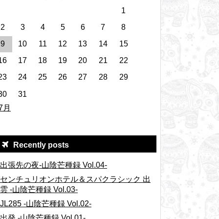
1
2
3
4
5
6
7
8
9
10
11
12
13
14
15
16
17
18
19
20
21
22
23
24
25
26
27
28
29
30
31
 7月
Recently posts
出張先の夜-山陰芒種録 Vol.04-
センチュリオンホテル＆スパクラシック 出
雲 -山陰芒種録 Vol.03-
JL285 -山陰芒種録 Vol.02-
出発 -山陰芒種録 Vol.01-