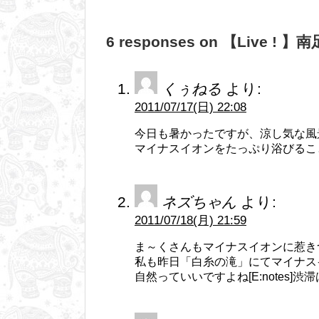
6 responses on 【Live ! 】
くぅねる
より:
2011/07/17(日) 22:08
今日も暑かったですが、涼し気な風
マイナスイオンをたっぷり浴びること
ネズちゃん
より:
2011/07/18(月) 21:59
ま～くさんもマイナスイオンに惹き
私も昨日「白糸の滝」にてマイナス
自然っていいですよね[E:notes]