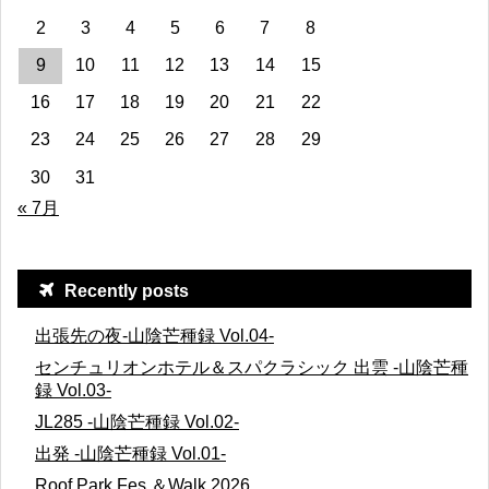
2
3
4
5
6
7
8
9
10
11
12
13
14
15
16
17
18
19
20
21
22
23
24
25
26
27
28
29
30
31
« 7月
Recently posts
出張先の夜-山陰芒種録 Vol.04-
センチュリオンホテル＆スパクラシック 出雲 -山陰芒種
録 Vol.03-
JL285 -山陰芒種録 Vol.02-
出発 -山陰芒種録 Vol.01-
Roof Park Fes ＆Walk 2026