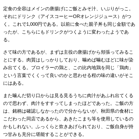
定食の全容はメインの唐揚げにご飯とみそ汁、いぶりがっこ。
それにドリンク（アイスコーヒーORオレンジジュース）がつ
く。これで1,000円である。以前に食べた親子丼も同じ金額であ
ったが、こちらにもドリンクがつくように変わったようであ
る。
さて味の方であるが、まずは主役の唐揚げから頬張ってみるこ
とにする。肉質はしっかりしており、噛めば噛むほどに味が染
み出てくる。ブロイラーの鶏と、この比内地鶏を同じ「鶏肉」
という言葉でくくって良いのかと思わせる程の味の違いがそこ
にはある。
また噛んだ切り口からは見る見るうちに肉汁があふれ出てくる
ので思わず、肉汁をすすってしまったほどであった。ご飯の方
は、銘柄は確認しなかったので分からないが、秋田県の食材に
こだわった同店であるから、あきたこまち等を使用しているの
かもしれない。ふっくらと炊きあげられており、ご飯自身が持
つ甘みも充分に堪能することができる。