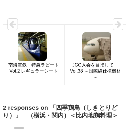
南海電鉄 特急ラピート
JGC入会を目指して
Vol.2 レギュラーシート
Vol.38 ～国際線仕様機材
～
2 responses on 「四季鶏鳥（しきとりど
り）」 （横浜・関内）＜比内地鶏料理＞