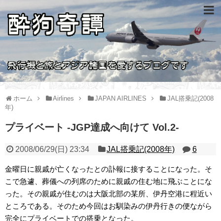
ホーム
Airlines
JAPAN AIRLINES
JAL搭乗記(2008
年)
プライベート -JGP達成へ向けて Vol.2-
2008/06/29(日) 23:34
JAL搭乗記(2008年)
6
金曜日に親戚が亡くなったとの訃報に接することになった。そ
こで急遽、葬儀への列席のために親戚の住む地に飛ぶことにな
った。その親戚が住むのは大阪北部の某所、伊丹空港に程近い
ところである。そのため今回はお馴染みの伊丹行きの便ながら
完全にプライベートでの搭乗となった。