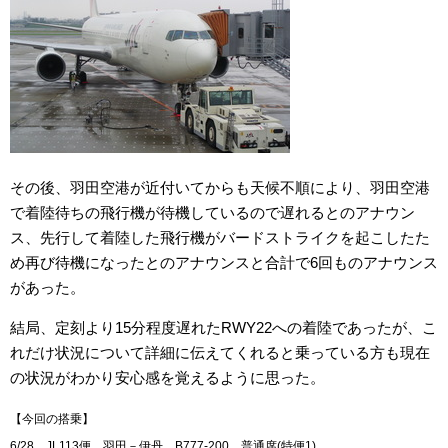
その後、羽田空港が近付いてからも天候不順により、羽田空港
で着陸待ちの飛行機が待機しているので遅れるとのアナウン
ス、先行して着陸した飛行機がバードストライクを起こしたた
め再び待機になったとのアナウンスと合計で6回ものアナウンス
があった。
結局、定刻より15分程度遅れたRWY22への着陸であったが、こ
れだけ状況について詳細に伝えてくれると乗っている方も現在
の状況がわかり安心感を覚えるように思った。
【今回の搭乗】
6/28 JL113便 羽田－伊丹 B777-200 普通席(特便1)