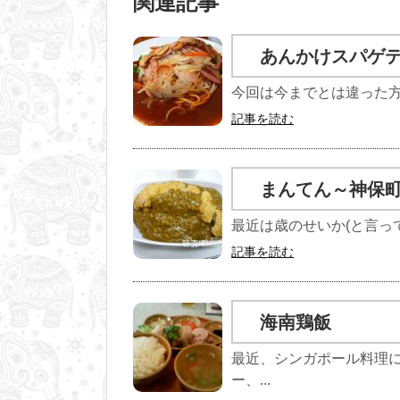
関連記事
あんかけスパゲ
今回は今までとは違った方
記事を読む
まんてん～神保
最近は歳のせいか(と言って
記事を読む
海南鶏飯
最近、シンガポール料理
ー、...