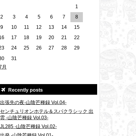
1
2
3
4
5
6
7
8
9
10
11
12
13
14
15
16
17
18
19
20
21
22
23
24
25
26
27
28
29
30
31
 7月
Recently posts
出張先の夜-山陰芒種録 Vol.04-
センチュリオンホテル＆スパクラシック 出
雲 -山陰芒種録 Vol.03-
JL285 -山陰芒種録 Vol.02-
出発 -山陰芒種録 Vol.01-