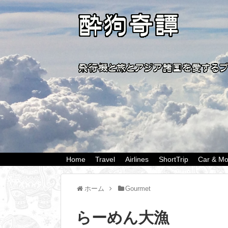
Home
Travel
Airlines
ShortTrip
Car & Mo
ホーム
Gourmet
らーめん大漁