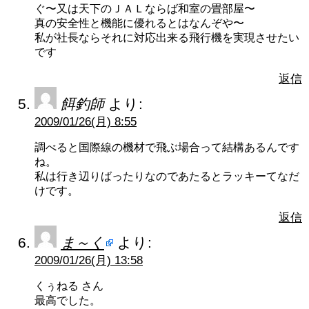
ぐ〜又は天下のＪＡＬならば和室の畳部屋〜
真の安全性と機能に優れるとはなんぞや〜
私が社長ならそれに対応出来る飛行機を実現させたい
です
返信
餌釣師
より:
2009/01/26(月) 8:55
調べると国際線の機材で飛ぶ場合って結構あるんです
ね。
私は行き辺りばったりなのであたるとラッキーてなだ
けです。
返信
ま～く
より:
2009/01/26(月) 13:58
くぅねる さん
最高でした。