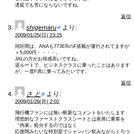
遅延でも苦にならないですね。
返信
shigemaru
より:
2009/01/25(日) 23:25
同区間は、ANAも773ERのF搭載が運行されてますが
＋5,000円・・・・。
JALの方がお得感高いですね。
逆ルートで、ビジネスクラスに乗ったことはあります
が、一度F席に乗ってみたいです。
返信
さ と
より:
2009/01/26(月) 2:02
飛行機ファンには無い斬新なコメントをいたします
理想的なファーストクラスシートとは座席に乗客を
『拘束』処分するのではなく
応接間みたいな特別室でシャンパン飲みながらくろつ