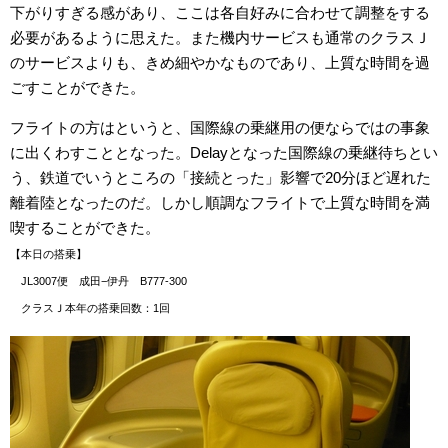
下がりすぎる感があり、ここは各自好みに合わせて調整をする
必要があるように思えた。また機内サービスも通常のクラスＪ
のサービスよりも、きめ細やかなものであり、上質な時間を過
ごすことができた。
フライトの方はというと、国際線の乗継用の便ならではの事象
に出くわすこととなった。Delayとなった国際線の乗継待ちとい
う、鉄道でいうところの「接続とった」影響で20分ほど遅れた
離着陸となったのだ。しかし順調なフライトで上質な時間を満
喫することができた。
【本日の搭乗】
JL3007便 成田−伊丹 B777-300
クラスＪ本年の搭乗回数：1回