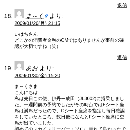
返信
ま～く
より:
2009/01/26(月) 21:15
いはちさん
どこかの消費者金融のCMではありませんが事前の確
認が大切ですね（笑）
返信
あお
より:
2009/01/30(金) 15:20
ま～くさま
こんにちは！
私は先日この便、伊丹ー成田（JL3002)に搭乗しまし
た。一週間前の予約でしたがその時点ではFシート座
席は満席だったので、Cシート座席を指定し毎日確認
をしていたところ、数日後になんとFシート座席に空
席が出ていました。
初めてのスカイスリーパー・ソロに乗れて良かったで