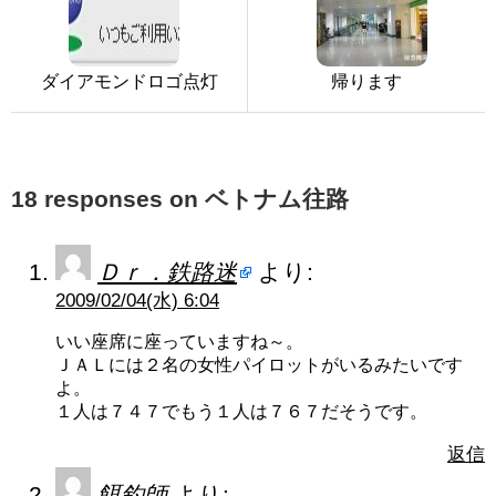
ダイアモンドロゴ点灯
帰ります
18 responses on ベトナム往路
Ｄｒ．鉄路迷
より:
2009/02/04(水) 6:04
いい座席に座っていますね～。
ＪＡＬには２名の女性パイロットがいるみたいです
よ。
１人は７４７でもう１人は７６７だそうです。
返信
餌釣師
より: