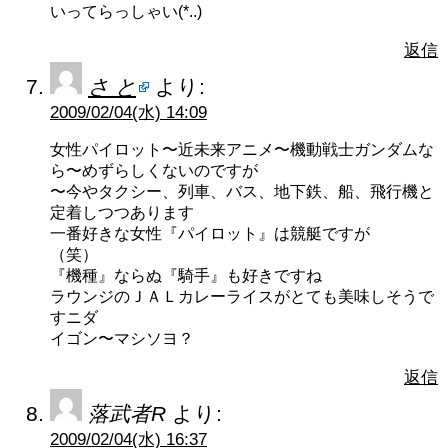
いってらっしゃい(*..)
返信
さ と
より:
2009/02/04(水) 14:09
女性パイロット〜近未来アニメ〜機動戦士ガンダムな
ら〜めずらしくないのですが
〜今やタクシー、列車、バス、地下鉄、船、飛行機と
定着しつつあります
一番好きな女性『パイロット』は競艇ですが
（笑）
『機種』ならぬ『騎手』も好きですね
ラウンジのＪＡＬカレーライスがとても美味しそうで
すニダ
イゴン〜マシソヨ？
返信
落武者R
より:
2009/02/04(水) 16:37