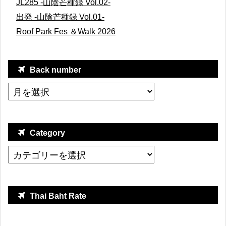
JL285 -山陰芒種録 Vol.02-
出発 -山陰芒種録 Vol.01-
Roof Park Fes ＆Walk 2026
Back number
Category
Thai Baht Rate