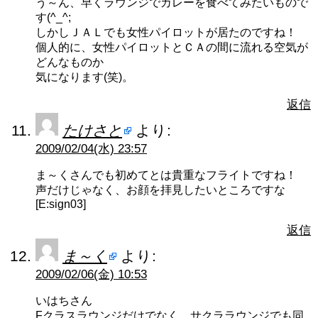
う～ん、早くラウンジでカレーを食べてみたいもので
す(^_^;
しかしＪＡＬでも女性パイロットが居たのですね！
個人的に、女性パイロットとＣＡの間に流れる空気が
どんなものか
気になります(笑)。
返信
たけさと
より:
2009/02/04(水) 23:57
ま～くさんでも初めてとは貴重なフライトですね！
声だけじゃなく、お顔を拝見したいところですな
[E:sign03]
返信
ま～く
より:
2009/02/06(金) 10:53
いはちさん
Fクラスラウンジだけでなく、サクララウンジでも同