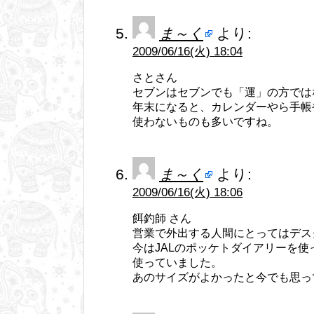
ま～く
より:
2009/06/16(火) 18:04
さとさん
セブンはセブンでも「運」の方では
年末になると、カレンダーやら手帳
使わないものも多いですね。
ま～く
より:
2009/06/16(火) 18:06
餌釣師 さん
営業で外出する人間にとってはデス
今はJALのポッケトダイアリーを
使っていました。
あのサイズがよかったと今でも思って