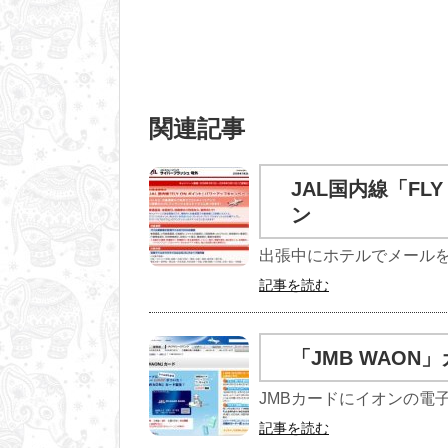
関連記事
JAL国内線「F
ン
出張中にホテルでメールをチ
記事を読む
「JMB WAON」カ
JMBカードにイオンの電子マ
記事を読む