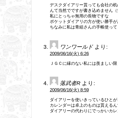
デスクダイアリー貰っても会社の机
んて当然でですが書き込めません（
私にとっちゃ無用の長物ですな
ポケットダイアリの方が使い勝手が
ちなみに私は青組さんの手帳使って
ワンワールド
より:
2009/06/16(火) 6:26
ＪＧＣに縁のない私には羨ましい限
落武者R
より:
2009/06/16(火) 8:59
ダイアリーを使いきっているひとが
カレンダーは卓上のものは貰えるん
ダイアリーの代わりにでっかいカレ