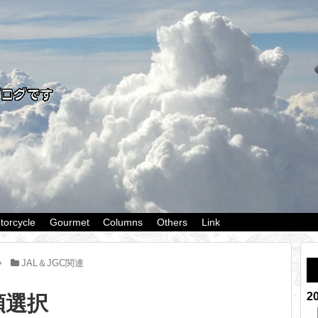
torcycle
Gourmet
Columns
Others
Link
JAL＆JGC関連
2
類選択