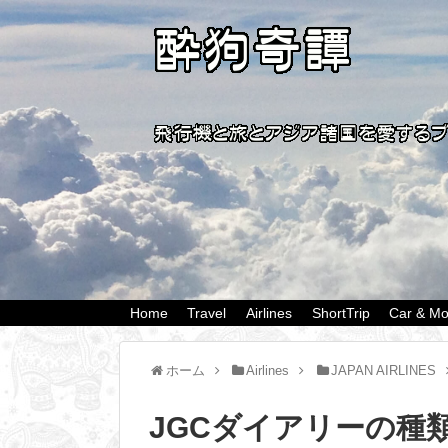
Home
Travel
Airlines
ShortTrip
Car & Mo
ホーム
Airlines
JAPAN AIRLINES
JGCダイアリーの種