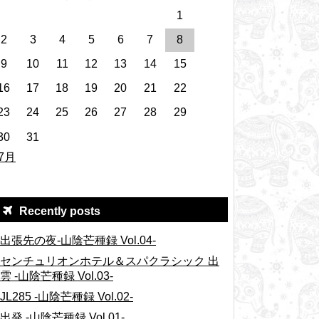
1
2
3
4
5
6
7
8
9
10
11
12
13
14
15
16
17
18
19
20
21
22
23
24
25
26
27
28
29
30
31
 7月
Recently posts
出張先の夜-山陰芒種録 Vol.04-
センチュリオンホテル＆スパクラシック 出
雲 -山陰芒種録 Vol.03-
JL285 -山陰芒種録 Vol.02-
出発 -山陰芒種録 Vol.01-