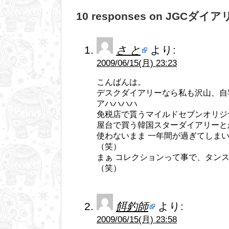
10 responses on JGCダ
さ と
より:
2009/06/15(月) 23:23
こんばんは。
デスクダイアリーなら私も沢山、自
アハハハハ
免税店で貰うマイルドセブンオリジ
屋台で買う韓国スターダイアリーと
使わないまま 一年間が過ぎてしま
（笑）
まぁ コレクションって事で、タン
（笑）
餌釣師
より:
2009/06/15(月) 23:58