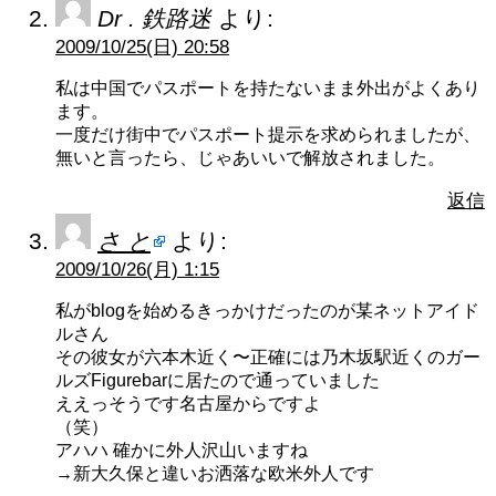
Dr . 鉄路迷
より:
2009/10/25(日) 20:58
私は中国でパスポートを持たないまま外出がよくあり
ます。
一度だけ街中でパスポート提示を求められましたが、
無いと言ったら、じゃあいいで解放されました。
返信
さ と
より:
2009/10/26(月) 1:15
私がblogを始めるきっかけだったのが某ネットアイド
ルさん
その彼女が六本木近く〜正確には乃木坂駅近くのガー
ルズFigurebarに居たので通っていました
ええっそうです名古屋からですよ
（笑）
アハハ 確かに外人沢山いますね
→新大久保と違いお洒落な欧米外人です