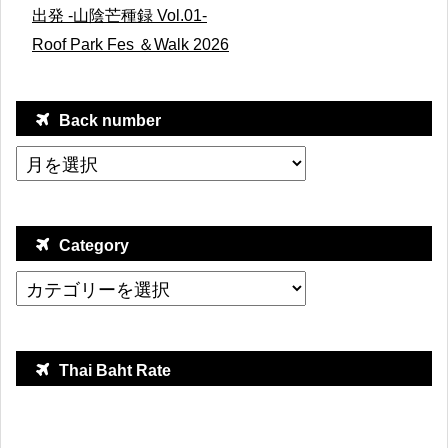
出発 -山陰芒種録 Vol.01-
Roof Park Fes ＆Walk 2026
Back number
Category
Thai Baht Rate