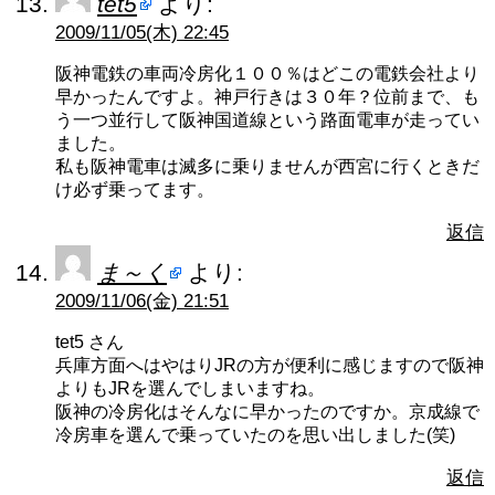
tet5
より:
2009/11/05(木) 22:45
阪神電鉄の車両冷房化１００％はどこの電鉄会社より
早かったんですよ。神戸行きは３０年？位前まで、も
う一つ並行して阪神国道線という路面電車が走ってい
ました。
私も阪神電車は滅多に乗りませんが西宮に行くときだ
け必ず乗ってます。
返信
ま～く
より:
2009/11/06(金) 21:51
tet5 さん
兵庫方面へはやはりJRの方が便利に感じますので阪神
よりもJRを選んでしまいますね。
阪神の冷房化はそんなに早かったのですか。京成線で
冷房車を選んで乗っていたのを思い出しました(笑)
返信