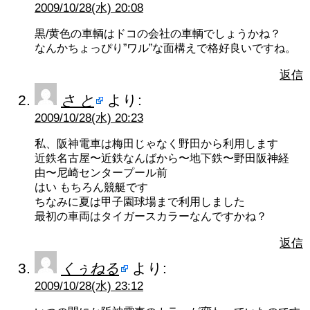
2009/10/28(水) 20:08
黒/黄色の車輌はドコの会社の車輌でしょうかね？
なんかちょっぴり”ワル”な面構えで格好良いですね。
返信
さ と
より:
2009/10/28(水) 20:23
私、阪神電車は梅田じゃなく野田から利用します
近鉄名古屋〜近鉄なんばから〜地下鉄〜野田阪神経
由〜尼崎センタープール前
はい もちろん競艇です
ちなみに夏は甲子園球場まで利用しました
最初の車両はタイガースカラーなんですかね？
返信
くぅねる
より:
2009/10/28(水) 23:12