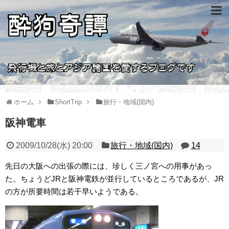
ホーム
ShortTrip
旅行・地域(国内)
阪神電車
2009/10/28(水) 20:00
旅行・地域(国内)
14
先日の大阪への出張の際には、珍しく三ノ宮への用事があっ
た。ちょうどJRと阪神電鉄が並行しているところであるが、JR
の方が所要時間は若干早いようである。