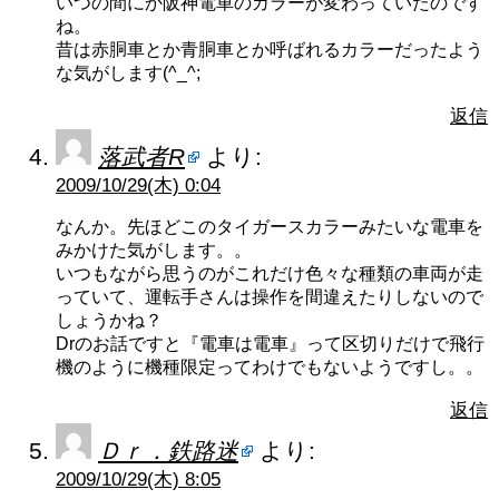
いつの間にか阪神電車のカラーが変わっていたのです
ね。
昔は赤胴車とか青胴車とか呼ばれるカラーだったよう
な気がします(^_^;
返信
落武者R
より:
2009/10/29(木) 0:04
なんか。先ほどこのタイガースカラーみたいな電車を
みかけた気がします。。
いつもながら思うのがこれだけ色々な種類の車両が走
っていて、運転手さんは操作を間違えたりしないので
しょうかね？
Drのお話ですと『電車は電車』って区切りだけで飛行
機のように機種限定ってわけでもないようですし。。
返信
Ｄｒ．鉄路迷
より:
2009/10/29(木) 8:05