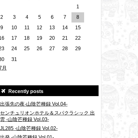
1
2
3
4
5
6
7
8
9
10
11
12
13
14
15
16
17
18
19
20
21
22
23
24
25
26
27
28
29
30
31
 7月
Recently posts
出張先の夜-山陰芒種録 Vol.04-
センチュリオンホテル＆スパクラシック 出
雲 -山陰芒種録 Vol.03-
JL285 -山陰芒種録 Vol.02-
出発 -山陰芒種録 Vol.01-