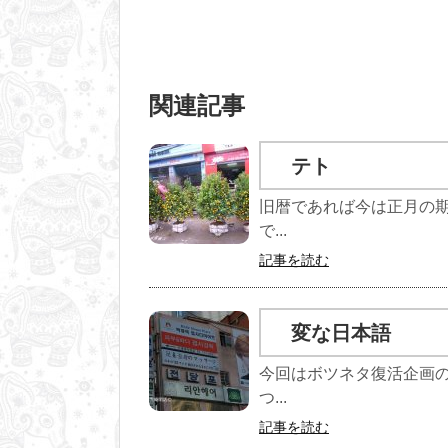
関連記事
テト
旧暦であれば今は正月の
で...
記事を読む
変な日本語
今回はボツネタ復活企画
つ...
記事を読む