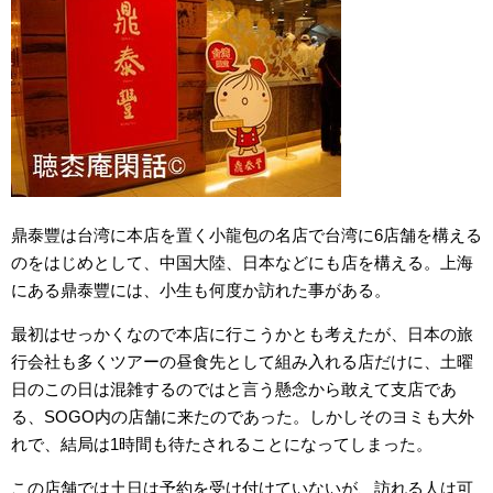
鼎泰豐は台湾に本店を置く小龍包の名店で台湾に6店舗を構える
のをはじめとして、中国大陸、日本などにも店を構える。上海
にある鼎泰豐には、小生も何度か訪れた事がある。
最初はせっかくなので本店に行こうかとも考えたが、日本の旅
行会社も多くツアーの昼食先として組み入れる店だけに、土曜
日のこの日は混雑するのではと言う懸念から敢えて支店であ
る、SOGO内の店舗に来たのであった。しかしそのヨミも大外
れで、結局は1時間も待たされることになってしまった。
この店舗では土日は予約を受け付けていないが、訪れる人は可