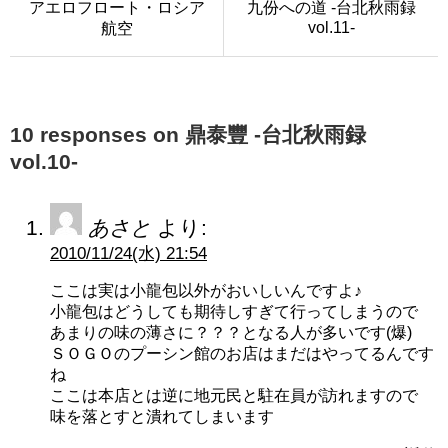
アエロフロート・ロシア
九份への道 -台北秋雨録
vol.11-
航空
10 responses on 鼎泰豐 -台北秋雨録
vol.10-
あさと
より:
2010/11/24(水) 21:54
ここは実は小龍包以外がおいしいんですよ♪
小龍包はどうしても期待しすぎて行ってしまうので
あまりの味の薄さに？？？となる人が多いです(爆)
ＳＯＧＯのプーシン館のお店はまだはやってるんです
ね
ここは本店とは逆に地元民と駐在員が訪れますので
味を落とすと潰れてしまいます