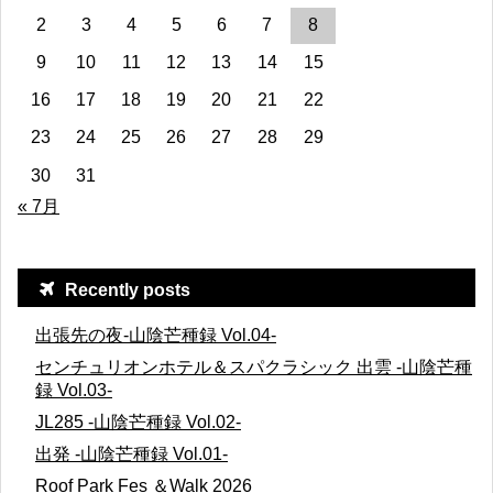
2
3
4
5
6
7
8
9
10
11
12
13
14
15
16
17
18
19
20
21
22
23
24
25
26
27
28
29
30
31
« 7月
Recently posts
出張先の夜-山陰芒種録 Vol.04-
センチュリオンホテル＆スパクラシック 出雲 -山陰芒種
録 Vol.03-
JL285 -山陰芒種録 Vol.02-
出発 -山陰芒種録 Vol.01-
Roof Park Fes ＆Walk 2026