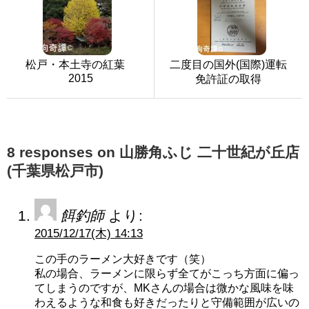
松戸・本土寺の紅葉
二度目の国外(国際)運転
2015
免許証の取得
8 responses on 山勝角ふじ 二十世紀が丘店
(千葉県松戸市)
餌釣師
より:
2015/12/17(木) 14:13
この手のラーメン大好きです（笑）
私の場合、ラーメンに限らず全てがこっち方面に偏っ
てしまうのですが、MKさんの場合は微かな風味を味
わえるような和食も好きだったりと守備範囲が広いの