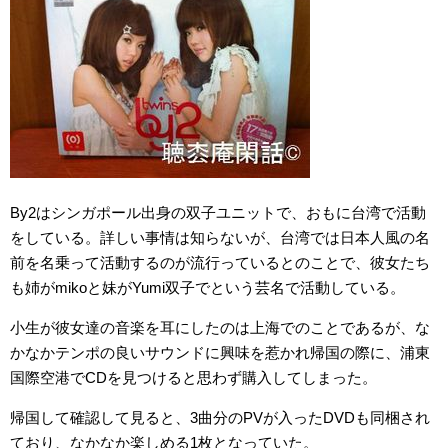
By2はシンガポール出身の双子ユニットで、おもに台湾で活動
をしている。詳しい事情は知らないが、台湾では日本人風の名
前を名乗って活動するのが流行っているとのことで、彼女たち
も姉がmikoと妹がYumi双子でという芸名で活動している。
小生が彼女達の音楽を耳にしたのは上海でのことであるが、な
かなかテンポの良いサウンドに興味を惹かれ帰国の際に、浦東
国際空港でCDを見つけると思わず購入してしまった。
帰国して確認して見ると、3曲分のPVが入ったDVDも同梱され
ており、なかなか楽しめる1枚となっていた。