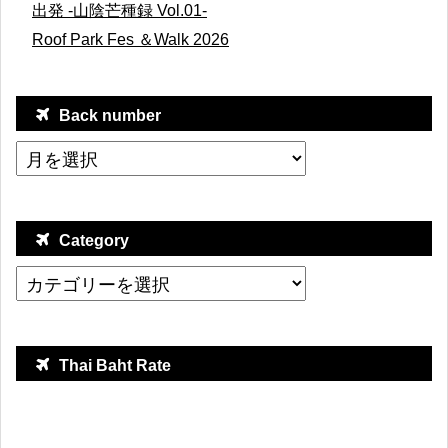
出発 -山陰芒種録 Vol.01-
Roof Park Fes ＆Walk 2026
Back number
Category
Thai Baht Rate