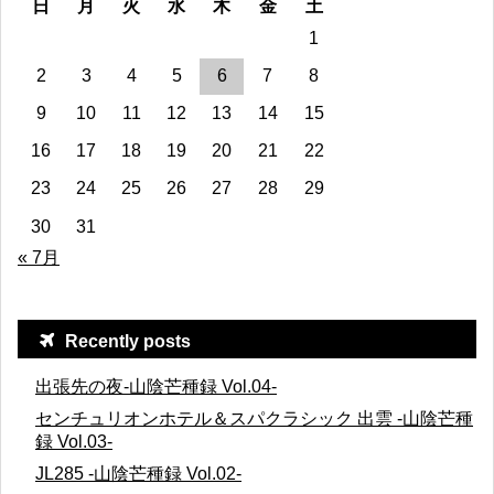
日
月
火
水
木
金
土
1
2
3
4
5
6
7
8
9
10
11
12
13
14
15
16
17
18
19
20
21
22
23
24
25
26
27
28
29
30
31
« 7月
Recently posts
出張先の夜-山陰芒種録 Vol.04-
センチュリオンホテル＆スパクラシック 出雲 -山陰芒種
録 Vol.03-
JL285 -山陰芒種録 Vol.02-