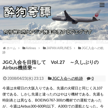
ホーム
Airlines
JAPAN AIRLINES
JGC入会への軌
跡
JGC入会を目指して Vol.27 ～久しぶりの
Airbus機搭乗～
2008/04/23(水) 23:13
JGC入会への軌跡
0
今週は水曜日の大阪入りである。先週の火曜日と同じくJL107
便である。しかし先週と違ったのはやはり機材である。先週も
時刻表とは異なる、BOEING767-300の機材での運航であった
が、今週はAirbus300-600R(以下、A300)での運航となった。今