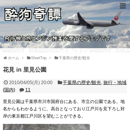
ホーム
ShortTrip
千葉県の歴史/観光
花見 in 里見公園
2010/04/05(月) 20:00
千葉県の歴史/観光
,
旅行・地域
(国内)
11
里見公園は千葉県市川市国府台にある、市立の公園である。地
名からもわかるように、高台となっており江戸川を見下ろし対
岸の東京都江戸川区を望むことができる。