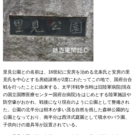
里見公園との名前は、16世紀に安房を治める北条氏と安房の里
見氏を中心とする房総諸将が2度にわたってこの地で、国府台合
戦を行ったことに由来する。太平洋戦争当時は旧陸軍病院(現在
の国立国際医療センター国府台病院)をはじめとする陸軍施設や
防空壕がおかれ、戦後になり現在のように公園として整備され
た。公園の北半分は樹木が多い茂る自然を残した森林公園的な
公園となっており、南半分は西洋式庭園として噴水やバラ園、
子供向けの遊具等が設置されている。