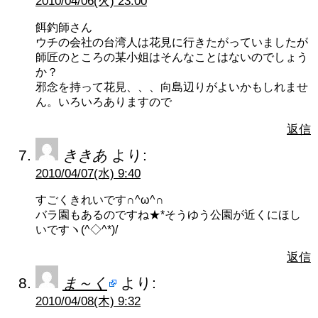
2010/04/06(火) 23:00
餌釣師さん
ウチの会社の台湾人は花見に行きたがっていましたが
師匠のところの某小姐はそんなことはないのでしょう
か？
邪念を持って花見、、、向島辺りがよいかもしれませ
ん。いろいろありますので
返信
ききあ
より:
2010/04/07(水) 9:40
すごくきれいです∩^ω^∩
バラ園もあるのですね★*そうゆう公園が近くにほし
いですヽ(^◇^*)/
返信
ま～く
より:
2010/04/08(木) 9:32