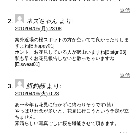
返信
ネズちゃん
より:
2010/04/05(月) 23:08
案外近場の桜スポットの方が空いてて良かったりしま
すよね[E:happy01]
ホント、お花見している人が沢山いますね[E:sign03]
私も早くお花見報告しないと散っちゃいますね
[E:sweat01]
返信
餌釣師
より:
2010/04/06(火) 0:23
あ〜今年も花見に行かずに終わりそうです(笑)
やっぱり邪念が多いと、花見に行こうという予定が立
ちません。
素晴らしい写真ごしに桜を堪能させて頂きます。