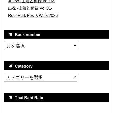
JL285 -山陰芒種録 Vol.02-
出発 -山陰芒種録 Vol.01-
Roof Park Fes ＆Walk 2026
Back number
Category
Thai Baht Rate