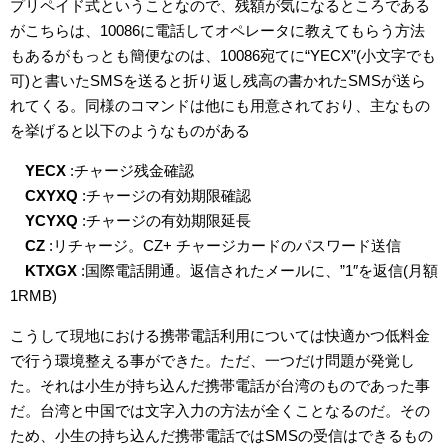
プリペイド式ということなので、残額が気になるところである
がこちらは、10086に電話してオペレータに教えてもらう方法
もあるがもっとも簡便なのは、10086宛てに“YECX”(小文字でも
可)と書いたSMSを送ると折り返し残高の書かれたSMSが送ら
れてくる。同様のコマンドは他にも用意されており、主なもの
を挙げると以下のようなものがある
YECX
:チャージ残金確認
CXYXQ
:チャージの有効期限確認
YCYXQ
:チャージの有効期限延長
CZ
:リチャージ。CZ+ チャージカードのパスワード送信
KTXGX
:国際電話開通。返信されたメールに、”1″を返信(月額
1RMB)
こうして現地における携帯電話利用については快適かつ低料金
で行う環境整える事ができた。ただ、一つだけ問題が発覚し
た。それは小生が持ち込んだ携帯電話が台湾のものであった事
だ。台湾と中国では文字入力の方法が全くことなるのだ。その
ため、小生の持ち込んだ携帯電話ではSMSの受信はできるもの