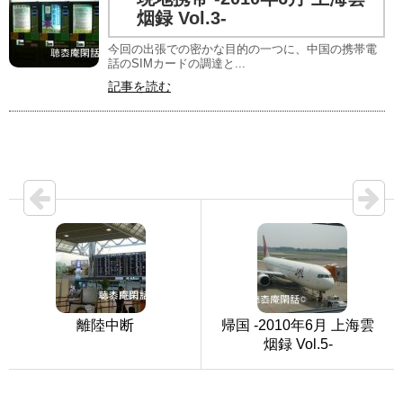
烟録 Vol.3-
今回の出張での密かな目的の一つに、中国の携帯電
話のSIMカードの調達と...
記事を読む
離陸中断
帰国 -2010年6月 上海雲
烟録 Vol.5-