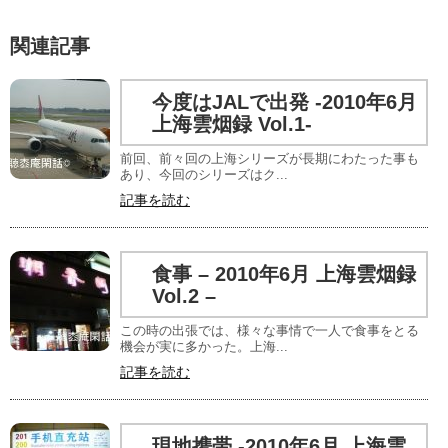
関連記事
今度はJALで出発 -2010年6月
上海雲烟録 Vol.1-
前回、前々回の上海シリーズが長期にわたった事も
あり、今回のシリーズはク...
記事を読む
食事 – 2010年6月 上海雲烟録
Vol.2 –
この時の出張では、様々な事情で一人で食事をとる
機会が実に多かった。上海...
記事を読む
現地携帯 -2010年6月 上海雲