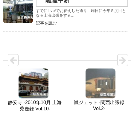
離陸中断
すでにLive!でお伝えした通り、昨日に今年５度目と
なる上海出張をする...
記事を読む
静安寺 -2010年10月 上海
嵐ジェット -関西出張録
Vol.2-
兎走録 Vol.10-