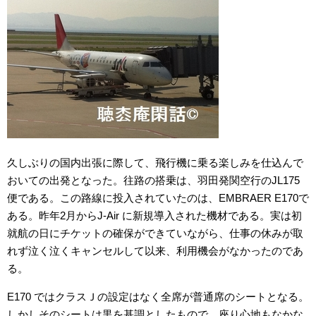
久しぶりの国内出張に際して、飛行機に乗る楽しみを仕込んで
おいての出発となった。往路の搭乗は、羽田発関空行のJL175
便である。この路線に投入されていたのは、EMBRAER E170で
ある。昨年2月からJ-Air に新規導入された機材である。実は初
就航の日にチケットの確保ができていながら、仕事の休みが取
れず泣く泣くキャンセルして以来、利用機会がなかったのであ
る。
E170 ではクラスＪの設定はなく全席が普通席のシートとなる。
しかしそのシートは黒を基調としたもので、座り心地もなかな