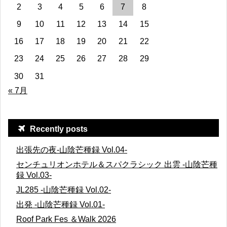
2
3
4
5
6
7
8
9
10
11
12
13
14
15
16
17
18
19
20
21
22
23
24
25
26
27
28
29
30
31
« 7月
Recently posts
出張先の夜-山陰芒種録 Vol.04-
センチュリオンホテル＆スパクラシック 出雲 -山陰芒種
録 Vol.03-
JL285 -山陰芒種録 Vol.02-
出発 -山陰芒種録 Vol.01-
Roof Park Fes ＆Walk 2026