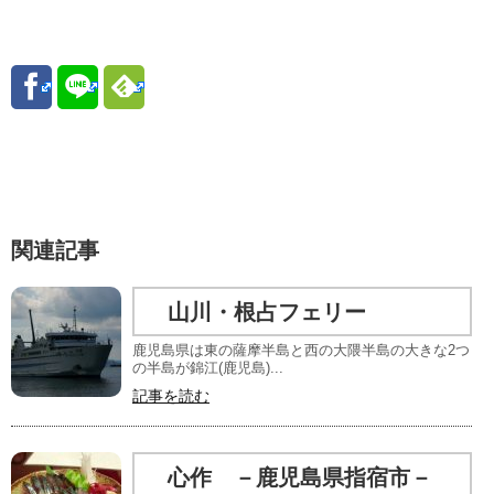
関連記事
山川・根占フェリー
鹿児島県は東の薩摩半島と西の大隈半島の大きな2つ
の半島が錦江(鹿児島)...
記事を読む
心作 －鹿児島県指宿市－