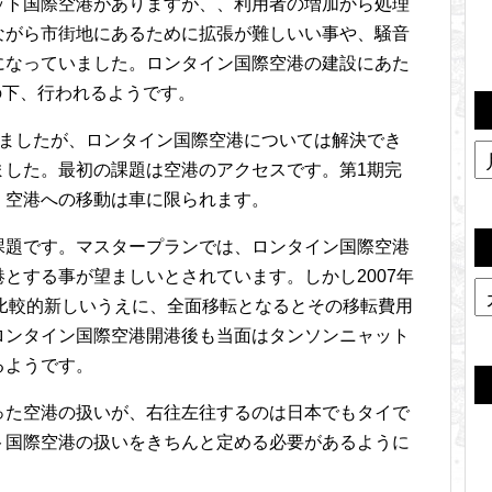
ット国際空港がありますが、、利用者の増加から処理
ながら市街地にあるために拡張が難しいい事や、騒音
になっていました。ロンタイン国際空港の建設にあた
力の下、行われるようです。
りましたが、ロンタイン国際空港については解決でき
ました。最初の課題は空港のアクセスです。第1期完
、空港への移動は車に限られます。
課題です。マスタープランでは、ロンタイン国際空港
とする事が望ましいとされています。しかし2007年
比較的新しいうえに、全面移転となるとその移転費用
ロンタイン国際空港開港後も当面はタンソンニャット
るようです。
った空港の扱いが、右往左往するのは日本でもタイで
ト国際空港の扱いをきちんと定める必要があるように