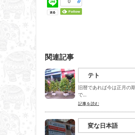
0
関連記事
テト
旧暦であれば今は正月の
で...
記事を読む
変な日本語