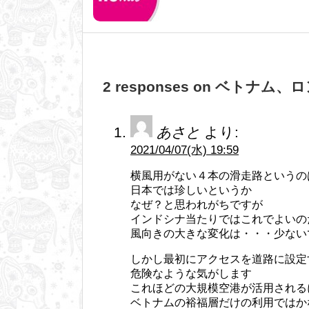
2 responses on ベトナ
あさと
より:
2021/04/07(水) 19:59
横風用がない４本の滑走路というの
日本では珍しいというか
なぜ？と思われがちですが
インドシナ当たりではこれでよいの
風向きの大きな変化は・・・少ない
しかし最初にアクセスを道路に設定
危険なような気がします
これほどの大規模空港が活用される
ベトナムの裕福層だけの利用ではか