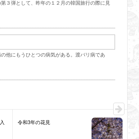
の第３弾として、昨年の１２月の韓国旅行の際に見
病の他にもうひとつの病気がある。渡バリ病であ
導入
令和3年の花見