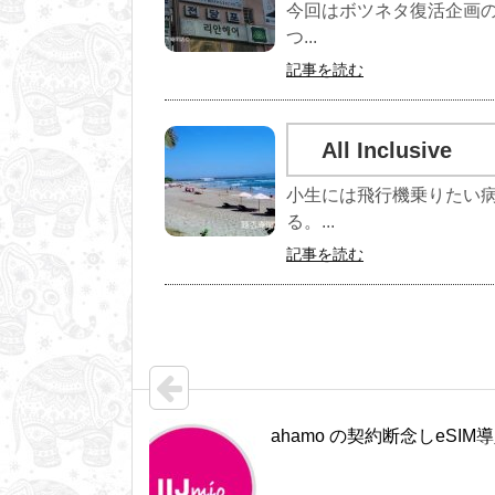
今回はボツネタ復活企画
つ...
記事を読む
All Inclusive
小生には飛行機乗りたい
る。...
記事を読む
ahamo の契約断念しeSIM