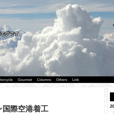
torcycle
Gourmet
Columns
Others
Link
2
ン国際空港着工