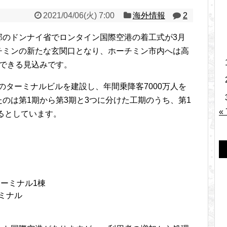
2021/04/06(火) 7:00
海外情報
2
郊のドンナイ省でロンタイン国際空港の着工式が3月
チミンの新たな玄関口となり、ホーチミン市内へは高
スできる見込みです。
つのターミナルビルを建設し、年間乗降客7000万人を
のは第1期から第3期と3つに分けた工期のうち、第1
«
せるとしています。
ターミナル1棟
ーミナル