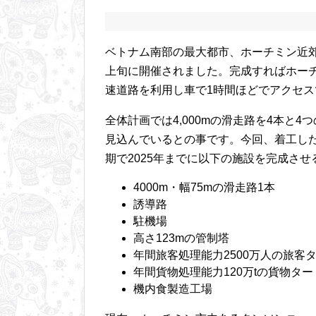
ベトナム南部の最大都市、ホーチミン近
上旬に開催されました。完成すればホー
速道路を利用し車で1時間ほどでアクセ
全体計画では4,000mの滑走路を4本と4
見込んでいるとの事です。今回、着工した
期で2025年までに以下の施設を完成さ
4000m・幅75mの滑走路1本
誘導路
駐機場
高さ123mの管制塔
年間旅客処理能力2500万人の旅客
年間貨物処理能力120万tの貨物タ
機内食製造工場