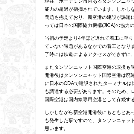
現在、ホーチミン市内あるタンソンニャ
能力の超過が指摘されています。しかし
問題も抱えており、新空港の建設が課題
っては日本の国際協力機構(JICA)の協
当初の予定より4年ほど遅れて着工に至
ていない課題があるなかでの着工となり
了時には鉄道によるアクセスができずに
またタンソンニャット国際空港の取扱も
開港後はタンソンニャット国際空港は廃港
に日本のODAで建設されたターミナルは
も調達する必要があります。そのため、
国際空港は国内線専用空港として存続す
しかしながら新空港開港後にもともとあ
も発生した事ですので、タンソンニャッ
思います。