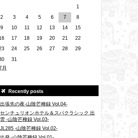
1
2
3
4
5
6
7
8
9
10
11
12
13
14
15
16
17
18
19
20
21
22
23
24
25
26
27
28
29
30
31
 7月
Recently posts
出張先の夜-山陰芒種録 Vol.04-
センチュリオンホテル＆スパクラシック 出
雲 -山陰芒種録 Vol.03-
JL285 -山陰芒種録 Vol.02-
出発 -山陰芒種録 Vol.01-