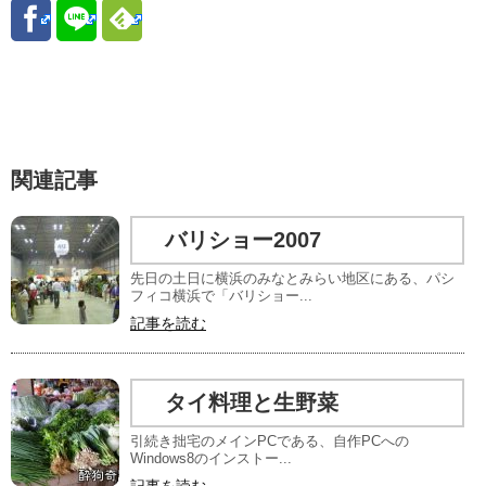
関連記事
バリショー2007
先日の土日に横浜のみなとみらい地区にある、パシ
フィコ横浜で「バリショー...
記事を読む
タイ料理と生野菜
引続き拙宅のメインPCである、自作PCへの
Windows8のインストー...
記事を読む