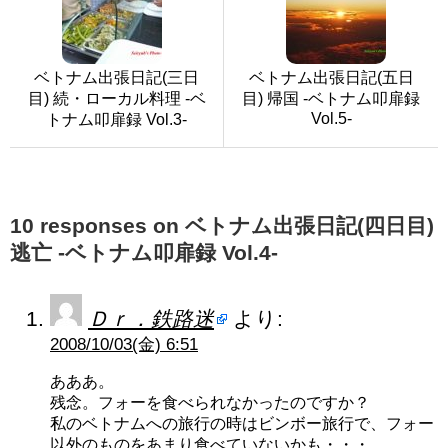
ベトナム出張日記(三日
ベトナム出張日記(五日
目) 続・ローカル料理 -ベ
目) 帰国 -ベトナム叩扉録
Vol.5-
トナム叩扉録 Vol.3-
10 responses on ベトナム出張日記(四日目)
逃亡 -ベトナム叩扉録 Vol.4-
Ｄｒ．鉄路迷
より:
2008/10/03(金) 6:51
あああ。
残念。フォーを食べられなかったのですか？
私のベトナムへの旅行の時はビンボー旅行で、フォー
以外のものをあまり食べていないかも・・・。