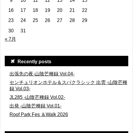
9
10
11
12
13
14
15
16
17
18
19
20
21
22
23
24
25
26
27
28
29
30
31
« 7月
Recently posts
出張先の夜-山陰芒種録 Vol.04-
センチュリオンホテル＆スパクラシック 出雲 -山陰芒種
録 Vol.03-
JL285 -山陰芒種録 Vol.02-
出発 -山陰芒種録 Vol.01-
Roof Park Fes ＆Walk 2026