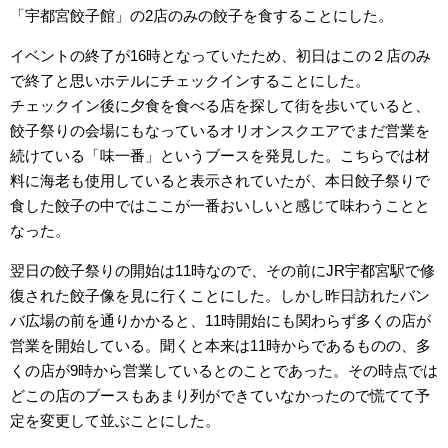
「宇都宮餃子館」の2店のみの餃子を食することにした。
イベントの終了が16時となっていたため、初日はこの２店のみ
で終了と思いホテルにチェックインすることにした。
チェックイン後に夕食を食べる店を探して街を歩いていると、
餃子祭りの会場にもなっているオリオンスクエアでまだ営業を
続けている「味一番」というブースを発見した。こちらでは材
料に海老も使用していると表示されていたが、本日餃子祭りで
食した餃子の中ではここが一番おいしいと感じて味わうことと
なった。
翌日の餃子祭りの開始は11時なので、その前にJR宇都宮駅で修
復された餃子像を見に行くことにした。しかし昨日訪れたバン
バ広場の前を通りかかると、11時開始にも関わらず多くの店が
営業を開始している。聞くと本来は11時からであるものの、多
くの店が9時から営業しているとのことであった。その時点では
どこの店のブースもあまり列ができていなかったので慌てて予
定を変更して並ぶことにした。