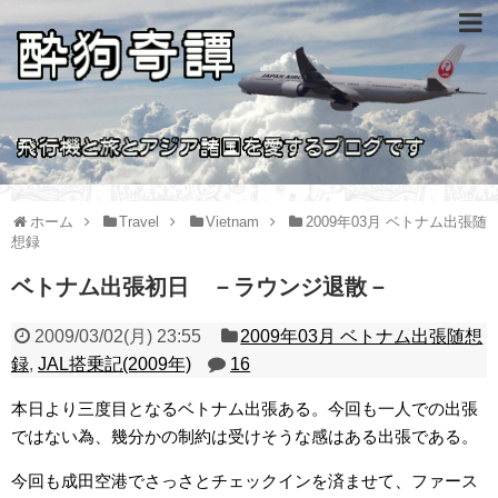
ホーム
Travel
Vietnam
2009年03月 ベトナム出張随
想録
ベトナム出張初日 －ラウンジ退散－
2009/03/02(月) 23:55
2009年03月 ベトナム出張随想
録
,
JAL搭乗記(2009年)
16
本日より三度目となるベトナム出張ある。今回も一人での出張
ではない為、幾分かの制約は受けそうな感はある出張である。
今回も成田空港でさっさとチェックインを済ませて、ファース