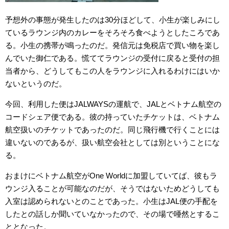
予想外の事態が発生したのは30分ほどして、小生が楽しみにし
ているラウンジ内のカレーをそろそろ食べようとしたころであ
る。小生の携帯が鳴ったのだ。発信元は免税店で買い物を楽し
んでいた御仁である。慌ててラウンジの受付に戻ると受付の担
当者から、どうしてもこの人をラウンジに入れるわけにはいか
ないというのだ。
今回、利用した便はJALWAYSの運航で、JALとベトナム航空の
コードシェア便である。彼の持っていたチケットは、ベトナム
航空扱いのチケットであったのだ。同じ飛行機で行くことには
違いないのであるが、扱い航空会社としては別ということにな
る。
おまけにベトナム航空がOne Worldに加盟していてば、彼もラ
ウンジ入ることが可能なのだが、そうではないためどうしても
入室は認められないとのことであった。小生はJAL便の手配を
したとの話しか聞いていなかったので、その場で唖然とするこ
ととなった。