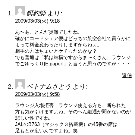
餌釣師
より:
2009/03/03(火) 9:18
あ〜あ、とんだ災難でしたね。
確かにコードシェア便はどっちの航空会社で買うかに
よって料金変わったりしますからねぇ。
相手の方はちょいとケチったのかな？
でも普通は「私は結構ですからま〜くさん、ラウンジ
でごゆっくり[E:paper]」と言うと思うのですが・・・
返信
ベトナムさとう
より:
2009/03/03(火) 9:58
ラウンジ入場拒否！ラウンジ使える方も、断られた
方も気が引けますよね。そのへん融通が聞かないのが
悲しい性ですね。
JALのB763（マジック３搭載機）の45番の席は
足もとが広いんですよね。笑