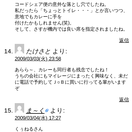
コードシェア便の意外な落とし穴でしたね。
私だったら「ちょっとトイレ・・・」とか言いつつ、
意地でもカレーに手を
付けたかもしれません(笑)。
そして、さすが機内では良い席を指定されましたね。
返信
たけさと
より:
2009/03/03(火) 23:58
あらら～、カレーも同行者も残念でしたね！
うちの会社にもマイレージにまったく興味なく、未だ
に電話で予約してＪ○Ｂに買いに行ってる輩がいます
ぞ
返信
ま～く
より:
2009/03/04(水) 17:27
くぅねるさん