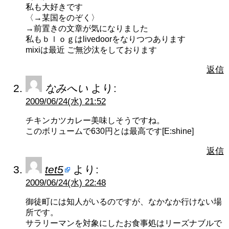
私も大好きです
〈→某国をのぞく〉
→前置きの文章が気になりました
私もｂｌｏｇはlivedoorをなりつつあります
mixiは最近 ご無沙汰をしております
返信
なみへい
より:
2009/06/24(水) 21:52
チキンカツカレー美味しそうですね。
このボリュームで630円とは最高です[E:shine]
返信
tet5
より:
2009/06/24(水) 22:48
御徒町には知人がいるのですが、なかなか行けない場
所です。
サラリーマンを対象にしたお食事処はリーズナブルで