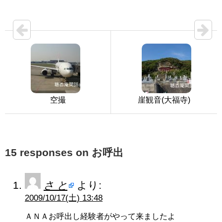
空撮
崖観音(大福寺)
15 responses on お呼出
さ と
より:
2009/10/17(土) 13:48
ＡＮＡお呼出し経験者がやって来ましたよ