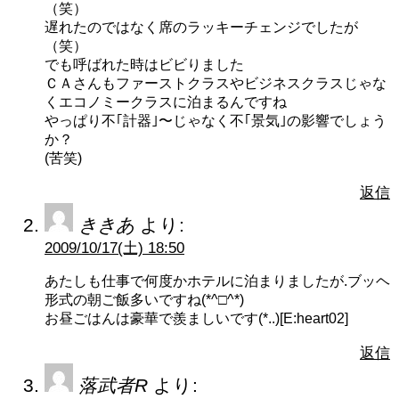
（笑）
遅れたのではなく席のラッキーチェンジでしたが
（笑）
でも呼ばれた時はビビりました
ＣＡさんもファーストクラスやビジネスクラスじゃな
くエコノミークラスに泊まるんですね
やっぱり不｢計器｣〜じゃなく不｢景気｣の影響でしょう
か？
(苦笑)
返信
ききあ
より:
2009/10/17(土) 18:50
あたしも仕事で何度かホテルに泊まりましたが.ブッヘ
形式の朝ご飯多いですね(*^□^*)
お昼ごはんは豪華で羨ましいです(*..)[E:heart02]
返信
落武者R
より: