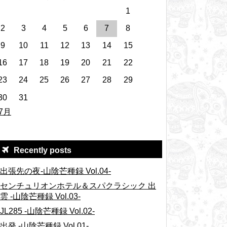
1
2
3
4
5
6
7
8
9
10
11
12
13
14
15
16
17
18
19
20
21
22
23
24
25
26
27
28
29
30
31
 7月
Recently posts
出張先の夜-山陰芒種録 Vol.04-
センチュリオンホテル＆スパクラシック 出
雲 -山陰芒種録 Vol.03-
JL285 -山陰芒種録 Vol.02-
出発 -山陰芒種録 Vol.01-