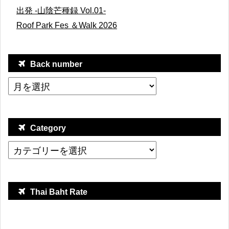
出発 -山陰芒種録 Vol.01-
Roof Park Fes ＆Walk 2026
Back number
Category
Thai Baht Rate