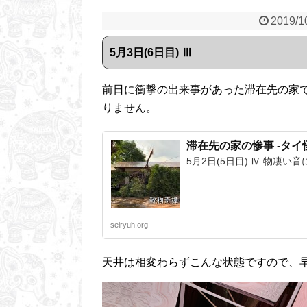
2019/1
5月3日(6日目) Ⅲ
前日に衝撃の出来事があった滞在先の家
りません。
滞在先の家の惨事 -タイ怪像
5月2日(5日目) Ⅳ 物凄い
seiryuh.org
天井は相変わらずこんな状態ですので、