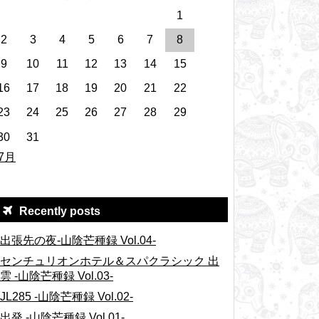
1
2
3
4
5
6
7
8
9
10
11
12
13
14
15
16
17
18
19
20
21
22
23
24
25
26
27
28
29
30
31
 7月
Recently posts
出張先の夜-山陰芒種録 Vol.04-
センチュリオンホテル＆スパクラシック 出
雲 -山陰芒種録 Vol.03-
JL285 -山陰芒種録 Vol.02-
出発 -山陰芒種録 Vol.01-