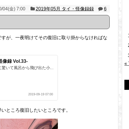
0/04(金) 7:00
2019年05月 タイ・怪像録録
6
ですが、一夜明けてその復旧に取り掛からなければな
録 Vol.33-
«
音に驚いて風呂から飛び出た小...
2019-09-19 07:00
早いところ復旧したいところです。