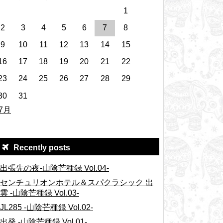
1
2
3
4
5
6
7
8
9
10
11
12
13
14
15
16
17
18
19
20
21
22
23
24
25
26
27
28
29
30
31
 7月
Recently posts
出張先の夜-山陰芒種録 Vol.04-
センチュリオンホテル＆スパクラシック 出
雲 -山陰芒種録 Vol.03-
JL285 -山陰芒種録 Vol.02-
出発 -山陰芒種録 Vol.01-