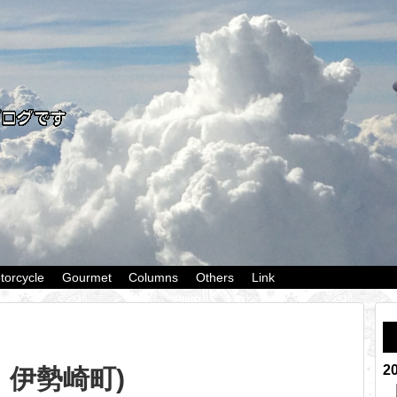
torcycle
Gourmet
Columns
Others
Link
2
・伊勢崎町)