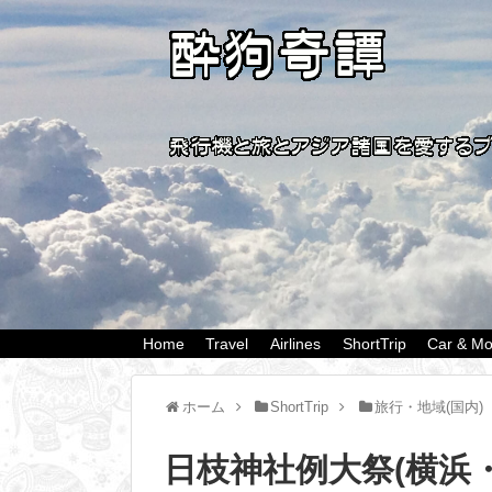
Home
Travel
Airlines
ShortTrip
Car & Mo
ホーム
ShortTrip
旅行・地域(国内)
日枝神社例大祭(横浜