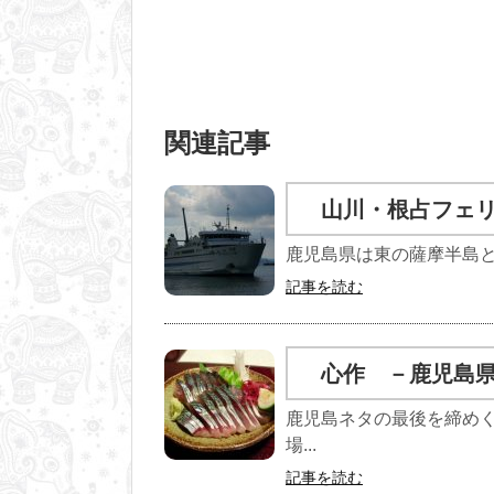
関連記事
山川・根占フェ
鹿児島県は東の薩摩半島と西
記事を読む
心作 －鹿児島
鹿児島ネタの最後を締め
場...
記事を読む