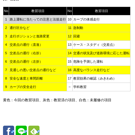
No
教習項目
No
教習項目
1
路上運転に当たっての注意と法規走行
10
カーブの体感走行
2
通行区分など
11
急制動
3
走行ポジションと進路変更
12
回避
4
交差点の通行（直進）
13
ケース・スタディ（交差点）
5
交差点の通行（右折）
14
交通の状況及び道路環境に応じた運転
6
交差点の通行（左折）
15
危険を予測した運転
7
見通しの悪い交差点の通行など
16
高度なバランス走行など
8
安全な速度と車間距離
17
教習効果の確認（みきわめ）
9
カーブの安全走行
–
学科教習
黄色：今回の教習項目、灰色：教習済の項目、白色：未履修の項目