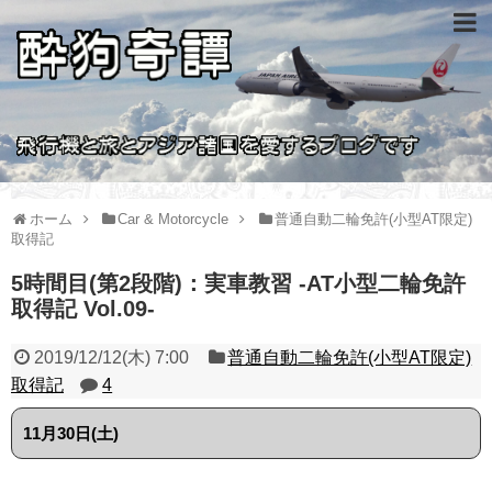
ホーム
Car & Motorcycle
普通自動二輪免許(小型AT限定)
取得記
5時間目(第2段階)：実車教習 -AT小型二輪免許
取得記 Vol.09-
2019/12/12(木) 7:00
普通自動二輪免許(小型AT限定)
取得記
4
11月30日(土)